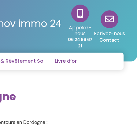
énov immo 24
Appelez-
Écrivez-nous
nous
Contact
06 24 86 67
21
e & Révêtement Sol
Livre d’or
gne
entours en Dordogne :