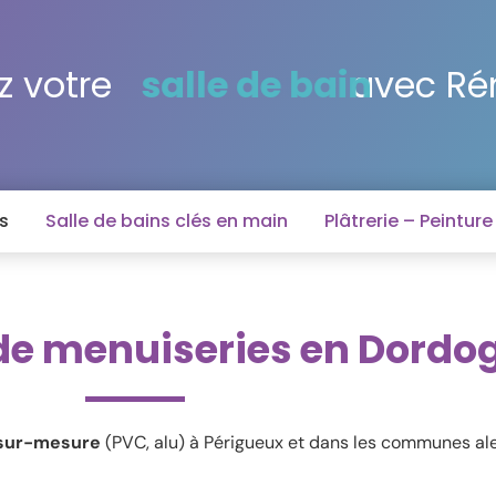
 votre
salle de bain
avec R
s
Salle de bains clés en main
Plâtrerie – Peintur
de menuiseries en Dordo
 sur-mesure
(PVC, alu) à Périgueux et dans les communes al